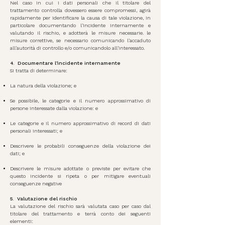
Nel caso in cui i dati personali che il titolare del
trattamento controlla dovessero essere compromessi, agirà
rapidamente per identificare la causa di tale violazione, in
particolare documentando l'incidente internamente e
valutando il rischio, e adotterà le misure necessarie. le
misure correttive, se necessario comunicando l'accaduto
all'autorità di controllo e/o comunicandolo all'interessato.
4.
Documentare l'incidente internamente
Si tratta di determinare:
La natura della violazione; e
Se possibile, le categorie e il numero approssimativo di
persone interessate dalla violazione: e
Le categorie e il numero approssimativo di record di dati
personali interessati; e
Descrivere le probabili conseguenze della violazione dei
dati; e
Descrivere le misure adottate o previste per evitare che
questo incidente si ripeta o per mitigare eventuali
conseguenze negative
5.
Valutazione del rischio
La valutazione del rischio sarà valutata caso per caso dal
titolare del trattamento e terrà conto dei seguenti
elementi: