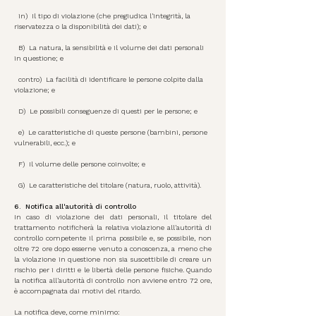
in)
Il tipo di violazione (che pregiudica l'integrità, la
riservatezza o la disponibilità dei dati); e
B)
La natura, la sensibilità e il volume dei dati personali
in questione; e
contro)
La facilità di identificare le persone colpite dalla
violazione; e
D)
Le possibili conseguenze di questi per le persone; e
e)
Le caratteristiche di queste persone (bambini, persone
vulnerabili, ecc.); e
F)
Il volume delle persone coinvolte; e
G)
Le caratteristiche del titolare (natura, ruolo, attività).
6.
Notifica all'autorità di controllo
In caso di violazione dei dati personali, il titolare del
trattamento notificherà la relativa violazione all'autorità di
controllo competente il prima possibile e, se possibile, non
oltre 72 ore dopo esserne venuto a conoscenza, a meno che
la violazione in questione non sia suscettibile di creare un
rischio per i diritti e le libertà delle persone fisiche. Quando
la notifica all'autorità di controllo non avviene entro 72 ore,
è accompagnata dai motivi del ritardo.
La notifica deve, come minimo: