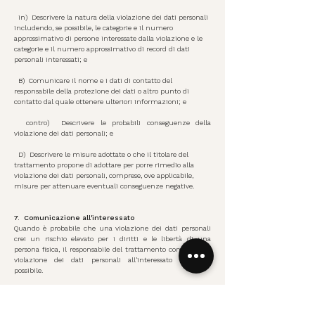
in)
Descrivere la natura della violazione dei dati personali
includendo, se possibile, le categorie e il numero
approssimativo di persone interessate dalla violazione e le
categorie e il numero approssimativo di record di dati
personali interessati; e
B)
Comunicare il nome e i dati di contatto del
responsabile della protezione dei dati o altro punto di
contatto dal quale ottenere ulteriori informazioni; e
contro)
Descrivere le probabili conseguenze della
violazione dei dati personali; e
D)
Descrivere le misure adottate o che il titolare del
trattamento propone di adottare per porre rimedio alla
violazione dei dati personali, comprese, ove applicabile,
misure per attenuare eventuali conseguenze negative.
7.
Comunicazione all'interessato
Quando è probabile che una violazione dei dati personali
crei un rischio elevato per i diritti e le libertà di una
persona fisica, il responsabile del trattamento comunica la
violazione dei dati personali all'interessato il prima
possibile.
La comunicazione all'interessato descrive in termini chiari
e semplici la natura della violazione dei dati personali e
contiene almeno le seguenti informazioni: