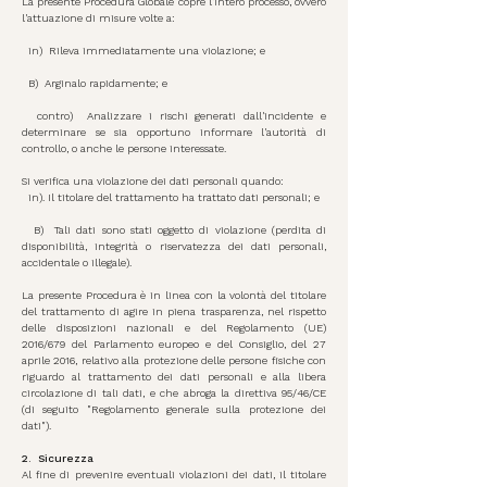
La presente Procedura Globale copre l'intero processo, ovvero
l'attuazione di misure volte a:
in)
Rileva immediatamente una violazione; e
B)
Arginalo rapidamente; e
contro)
Analizzare i rischi generati dall'incidente e
determinare se sia opportuno informare l'autorità di
controllo, o anche le persone interessate.
Si verifica una violazione dei dati personali quando:
in). Il titolare del trattamento ha trattato dati personali; e
B)
Tali dati sono stati oggetto di violazione (perdita di
disponibilità, integrità o riservatezza dei dati personali,
accidentale o illegale).
La presente Procedura è in linea con la volontà del titolare
del trattamento di agire in piena trasparenza, nel rispetto
delle disposizioni nazionali e del Regolamento (UE)
2016/679 del Parlamento europeo e del Consiglio, del 27
aprile 2016, relativo alla protezione delle persone fisiche con
riguardo al trattamento dei dati personali e alla libera
circolazione di tali dati, e che abroga la direttiva 95/46/CE
(di seguito "Regolamento generale sulla protezione dei
dati").
2.
Sicurezza
Al fine di prevenire eventuali violazioni dei dati, il titolare