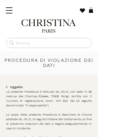
PROCEDURA DI VIOLAZIONE DEI
DATI
1.
Oggetto
La presente Procedura è istituita da JELIC, con sede in 66
Avenue des Champs-Élysées, 75008 Parigi, iscritta con il
numero di registrazione, Siren:
447 820 150
(di seguito
denominato "il responsabile").
Lo scopo della presente Procedura è descrivere le misure
adottate da JELIC, di seguito titolare del trattamento, al fine
di prevenire violazioni dei dati e reagire adeguatamente in
caso di incidente.