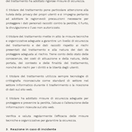
del trattamento ha adottato rigorose misure di sicurezza.
Il titolare del trattamento pone particolare attenzione alla
tutela della privacy dei propri utenti e si impegna pertanto
ad adottare le ragionevoli precauzioni necessarie per
proteggere i dati personali raccolti contro la perdita, il furto,
la divulgazione o l'uso non autorizzato.
Il titolare del trattamento mette in atto le misure tecniche
e organizzative adeguate a garantire un livello di sicurezza
del trattamento e dei dati raccolti rispetto ai rischi
presentati dal trattamento e alla natura dei dati da
proteggere adeguata al rischio. Tiene conto dello stato delle
conoscenze, dei costi di attuazione e della natura, della
portata, del contesto e delle finalità del trattamento,
nonché dei rischi per i diritti e le libertà degli utenti.
Il titolare del trattamento utilizza sempre tecnologie di
crittografia riconosciute come standard di settore nel
settore informatico durante il trasferimento o la ricezione
di dati sul sito web.
Il titolare ha adottato misure di sicurezza adeguate per
proteggere e prevenire la perdita, l'abuso o l'alterazione delle
informazioni ricevute sul sito web.
Verifica e valuta regolarmente l'efficacia delle misure
tecniche e organizzative per garantire la sicurezza.
3.
Reazione in caso di incidente